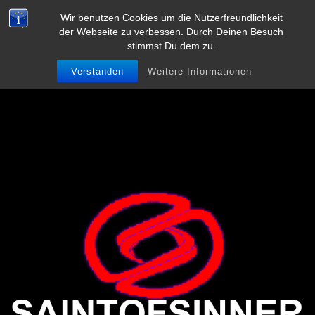
Zum
Hauptmenü
SaintofSinner
Wir benutzen Cookies um die Nutzerfreundlichkeit
Inhalt
der Webseite zu verbessen. Durch Deinen Besuch
springen
Linux, Gaming, Open Source
stimmst Du dem zu.
Verstanden
Weitere Informationen