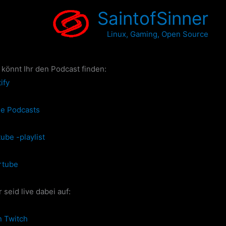
SaintofSinner
Linux, Gaming, Open Source
 könnt Ihr den Podcast finden:
ify
le Podcasts
ube -playlist
rtube
 seid live dabei auf:
n Twitch