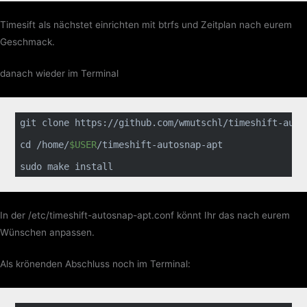
Timesift als nächstet einrichten mit btrfs und Zeitplan nach eurem
Geschmack.
danach wieder im Terminal
git 
clone
 https://github.com/wmutschl/timeshift-auto
cd
 /home/
$USER
/timeshift-autosnap-apt

sudo make install
In der /etc/timeshift-autosnap-apt.conf könnt Ihr das nach eurem
Wünschen anpassen.
Als krönenden Abschluss noch im Terminal: