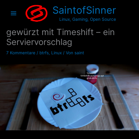
Zum
Hauptmenü
SaintofSinner
Inhalt
springen
Debian 11/12/13 auf btrfs, fein
Linux, Gaming, Open Source
gewürzt mit Timeshift – ein
Serviervorschlag
7 Kommentare
/
btrfs
,
Linux
/ Von
saint