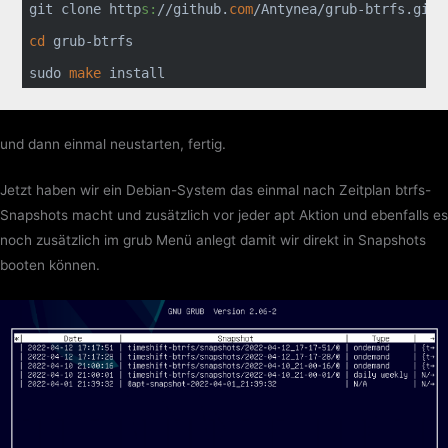
git clone http
s:
//github.
com
/Antynea/grub-btrfs.git

cd
 grub-btrfs

sudo 
make
 install
und dann einmal neustarten, fertig.
Jetzt haben wir ein Debian-System das einmal nach Zeitplan btrfs-
Snapshots macht und zusätzlich vor jeder apt Aktion und ebenfalls es
noch zusätzlich im grub Menü anlegt damit wir direkt in Snapshots
booten können.