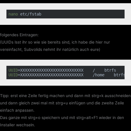
nano
 etc/fstab
folgendes Eintragen:
(UUIDs lsst ihr so wie sie bereits sind, ich habe die hier nur
vereinfacht, Subvolids nehmt ihr natürlich auch eure)
UUID
=XXXXXXXXXXXXXXXXXXXXXXXXXXX    /    btrfs    rw
UUID
=XXXXXXXXXXXXXXXXXXXXXXXXXXX    /home    btrfs  
Tipp: erst eine Zeile fertig machen und dann mit strg+k ausschneiden
und dann gleich zwei mal mit strg+u einfügen und die zweite Zeile
einfach anpassen.
Das ganze mit strg+o speichern und mit strg+alt+F1 wieder in den
Installer wechseln.