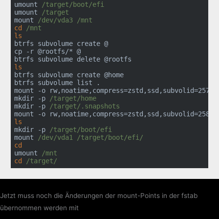
umount 
/target/boot/efi
umount 
/target
mount 
/dev/vda3
/mnt
cd
/mnt
ls
btrfs subvolume create @

cp -r @rootfs/* @

ls
btrfs subvolume create @home

btrfs subvolume list .

mount -o rw,noatime,compress=zstd,ssd,subvolid=257,s
mkdir -p 
/target/home
mkdir -p 
/target/.snapshots
mount -o rw,noatime,compress=zstd,ssd,subvolid=258,s
ls
mkdir -p 
/target/boot/efi
mount 
/dev/vda1
/target/boot/efi/
cd
umount 
/mnt
cd
/target/
Jetzt muss noch die Änderungen der mount-Points in der fstab
übernommen werden mit