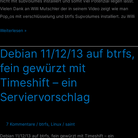
nicht mit subvolumes installiert und somit viel Potenzial liegen lässt.
Vielen Dank an Willi Mutschler der in seinem Video zeigt wie man
Pop_os mit verschlüsselung und btrfs Supvolumes installiert. zu Willi
Weiterlesen »
Debian 11/12/13 auf btrfs,
Debian
11/12/13
fein gewürzt mit
auf
btrfs,
Timeshift – ein
fein
gewürzt
Serviervorschlag
mit
Timeshift
–
ein
7 Kommentare
/
btrfs
,
Linux
/
saint
Serviervorschlag
Debian 11/12/13 auf btrfs, fein gewürzt mit Timeshift – ein