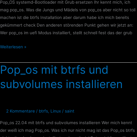
Pop_OS systemd-Bootloader mit Grub ersetzen Ihr kennt mich, ich
mag pop_os. Was die Jungs und Mädels von pop_os aber nicht so toll
machen ist die btrfs Installation aber darum habe ich mich bereits
gekümmert check Den anderen störenden Punkt gehen wir jetzt an:
Wer pop_os im uefi Modus installiert, stellt schnell fest das der grub
Weiterlesen »
Pop_os mit btrfs und
Pop_os
mit
subvolumes installieren
btrfs
und
subvolumes
installieren
2 Kommentare
/
btrfs
,
Linux
/
saint
Pop_os 22.04 mit btrfs und subvolumes installieren Wer mich kennt
der weiß ich mag Pop_os. Was ich nur nicht mag ist das Pop_os btrfs