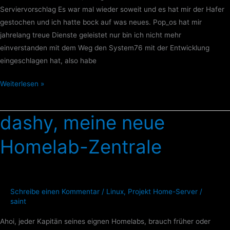
Serviervorschlag Es war mal wieder soweit und es hat mir der Hafer
gestochen und ich hatte bock auf was neues. Pop_os hat mir
jahrelang treue Dienste geleistet nur bin ich nicht mehr
einverstanden mit dem Weg den System76 mit der Entwicklung
eingeschlagen hat, also habe
Weiterlesen »
dashy, meine neue
dashy,
meine
Homelab-Zentrale
neue
Homelab-
Zentrale
Schreibe einen Kommentar
/
Linux
,
Projekt Home-Server
/
saint
Ahoi, jeder Kapitän seines eignen Homelabs, brauch früher oder