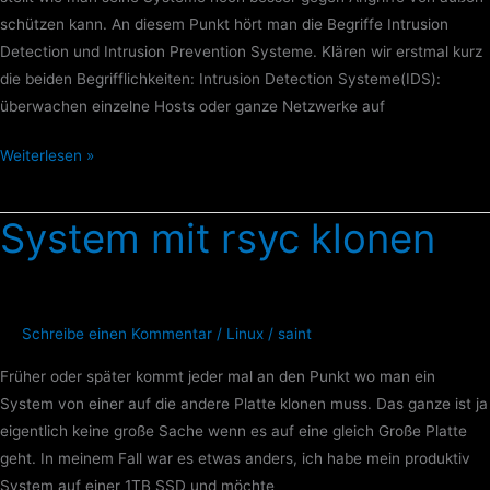
schützen kann. An diesem Punkt hört man die Begriffe Intrusion
Detection und Intrusion Prevention Systeme. Klären wir erstmal kurz
die beiden Begrifflichkeiten: Intrusion Detection Systeme(IDS):
überwachen einzelne Hosts oder ganze Netzwerke auf
Weiterlesen »
System mit rsyc klonen
System
mit
rsyc
klonen
Schreibe einen Kommentar
/
Linux
/
saint
Früher oder später kommt jeder mal an den Punkt wo man ein
System von einer auf die andere Platte klonen muss. Das ganze ist ja
eigentlich keine große Sache wenn es auf eine gleich Große Platte
geht. In meinem Fall war es etwas anders, ich habe mein produktiv
System auf einer 1TB SSD und möchte