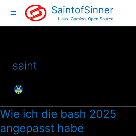
Zum
Hauptmenü
SaintofSinner
Inhalt
springen
Linux, Gaming, Open Source
saint
Wie ich die bash 2025
Wie
ich
angepasst habe
die
bash