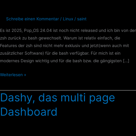
2025
angepasst
Schreibe einen Kommentar
/
Linux
/
saint
habe
Es ist 2025, Pop_OS 24.04 ist noch nicht released und ich bin von der
zsh zurück zu bash gewechselt. Warum ist relativ einfach, die
Features der zsh sind nicht mehr exklusiv und jetzt(wenn auch mit
zusätzlicher Software) für die bash verfügbar. Für mich ist ein
modernes Design wichtig und für die bash bzw. die gängigsten […]
Weiterlesen »
Dashy, das multi page
Dashy,
das
Dashboard
multi
page
Dashboard