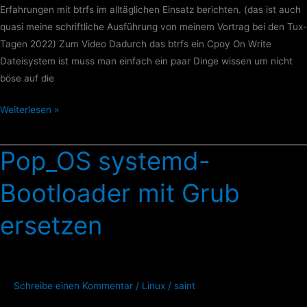
Erfahrungen mit btrfs im alltäglichen Einsatz berichten. (das ist auch
quasi meine schriftliche Ausführung von meinem Vortrag bei den Tux-
Tagen 2022) Zum Video Dadurch das btrfs ein Cpoy On Write
Dateisystem ist muss man einfach ein paar Dinge wissen um nicht
böse auf die
Weiterlesen »
Pop_OS systemd-
Pop_OS
systemd-
Bootloader mit Grub
Bootloader
mit
ersetzen
Grub
ersetzen
Schreibe einen Kommentar
/
Linux
/
saint