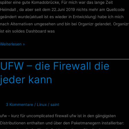
später eine gute Komadobrücke, Für mich war das lange Zeit
Heimdall , da aber seit dem 22.Juni 2019 nichts mehr am Quellcode
geändert wurde(aktuell ist es wieder in Entwicklung) habe ich mich
nach Alternativen umgesehen und bin bei Organizr gelandet. Organizr
ist ein solides Dashboard was
Weiterlesen »
UFW – die Firewall die
UFW
–
jeder kann
die
Firewall
die
jeder
3 Kommentare
/
Linux
/
saint
kann
ufw – kurz für uncomplicated firewall ufw ist in den gängigsten
Distributionen enthalten und über den Paketmanegern installierbar: