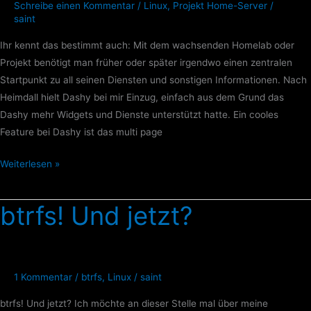
Schreibe einen Kommentar
/
Linux
,
Projekt Home-Server
/
saint
Ihr kennt das bestimmt auch: Mit dem wachsenden Homelab oder
Projekt benötigt man früher oder später irgendwo einen zentralen
Startpunkt zu all seinen Diensten und sonstigen Informationen. Nach
Heimdall hielt Dashy bei mir Einzug, einfach aus dem Grund das
Dashy mehr Widgets und Dienste unterstützt hatte. Ein cooles
Feature bei Dashy ist das multi page
Weiterlesen »
btrfs! Und jetzt?
btrfs!
Und
jetzt?
1 Kommentar
/
btrfs
,
Linux
/
saint
btrfs! Und jetzt? Ich möchte an dieser Stelle mal über meine