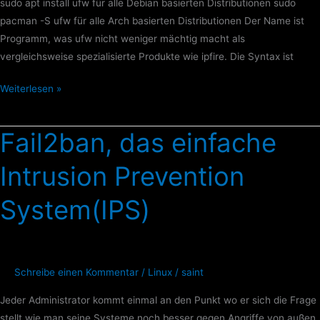
sudo apt install ufw für alle Debian basierten Distributionen sudo
pacman -S ufw für alle Arch basierten Distributionen Der Name ist
Programm, was ufw nicht weniger mächtig macht als
vergleichsweise spezialisierte Produkte wie ipfire. Die Syntax ist
Weiterlesen »
Fail2ban, das einfache
Fail2ban,
das
Intrusion Prevention
einfache
Intrusion
System(IPS)
Prevention
System(IPS)
Schreibe einen Kommentar
/
Linux
/
saint
Jeder Administrator kommt einmal an den Punkt wo er sich die Frage
stellt wie man seine Systeme noch besser gegen Angriffe von außen