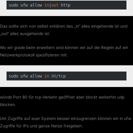
sudo ufw allow 
in
|
out
 http
Das sollte sich von selbst erklären das „in“ alles eingehende ist und
„out“ alles ausgehende ist.
Wo wir grade beim erweitern sind können wir auf die Regeln auf ein
Netzwerkprotokoll spezifizieren mit:
sudo ufw allow 
in
80
/tcp
würde Port 80 für tcp-Verkehr geöffnet aber blockt weiterhin udp
blocken.
Um Zugriffe auf euer System besser einzugrenzen können wir in ufw
Zugriffe für IPs und ganze Netze freigeben: