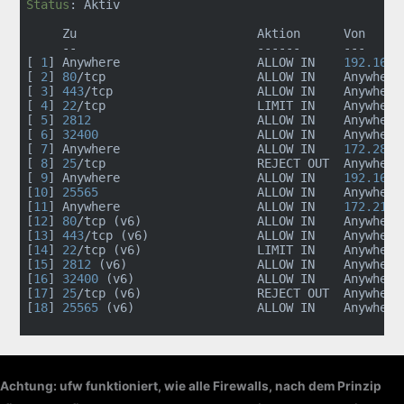
Status
: Aktiv

     Zu                         Aktion      Von

     --                         ------      ---

[ 
1
] Anywhere                   ALLOW IN    
192.168
.
[ 
2
] 
80
/tcp                     ALLOW IN    Anywhere 
[ 
3
] 
443
/tcp                    ALLOW IN    Anywhere 
[ 
4
] 
22
/tcp                     LIMIT IN    Anywhere 
[ 
5
] 
2812
                       ALLOW IN    Anywhere
[ 
6
] 
32400
                      ALLOW IN    Anywhere 
[ 
7
] Anywhere                   ALLOW IN    
172.28
.0
[ 
8
] 
25
/tcp                     REJECT OUT  Anywhere 
[ 
9
] Anywhere                   ALLOW IN    
192.168
.
[
10
] 
25565
                      ALLOW IN    Anywhere 
[
11
] Anywhere                   ALLOW IN    
172.21
.0
[
12
] 
80
/tcp (v6)                ALLOW IN    Anywhere 
[
13
] 
443
/tcp (v6)               ALLOW IN    Anywhere 
[
14
] 
22
/tcp (v6)                LIMIT IN    Anywhere 
[
15
] 
2812
 (v6)                  ALLOW IN    Anywhere
[
16
] 
32400
 (v6)                 ALLOW IN    Anywhere 
[
17
] 
25
/tcp (v6)                REJECT OUT  Anywhere 
[
18
] 
25565
 (v6)                 ALLOW IN    Anywhere 
Achtung: ufw funktioniert, wie alle Firewalls, nach dem Prinzip