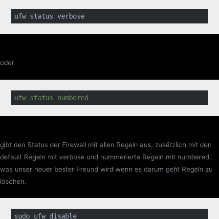
ufw 
status
verbose
oder
ufw status numbered
gibt den Status der Firewall mit allen Regeln aus, zusätzlich mit den
default Regeln mit verbose und nummerierte Regeln mit numbered,
was unser neuer bester Freund wird wenn es darum geht Regeln zu
löschen.
sudo ufw 
disable