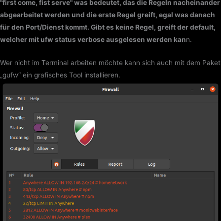
"first come, fist serve" was bedeutet, das die Regeln nacheinander
abgearbeitet werden und die erste Regel greift, egal was danach
für den Port/Dienst kommt. Gibt es keine Regel, greift der default,
welcher mit ufw status verbose ausgelesen werden kan
n.
Wer nicht im Terminal arbeiten möchte kann sich auch mit dem Paket
„gufw“ ein grafisches Tool installieren.