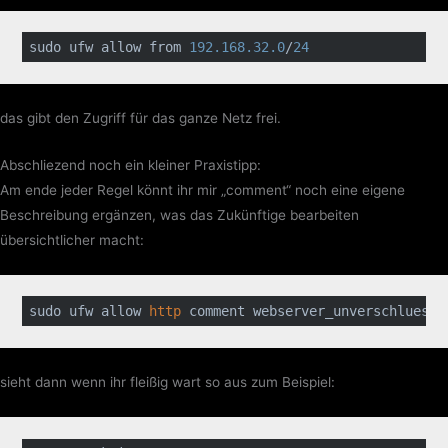
sudo ufw allow from 
192.168
.32
.0
/
24
das gibt den Zugriff für das ganze Netz frei.
Abschliezend noch ein kleiner Praxistipp:
Am ende jeder Regel könnt ihr mir „comment“ noch eine eigene
Beschreibung ergänzen, was das Zukünftige bearbeiten
übersichtlicher macht:
sudo ufw allow 
http
 comment webserver_unverschluesse
sieht dann wenn ihr fleißig wart so aus zum Beispiel: