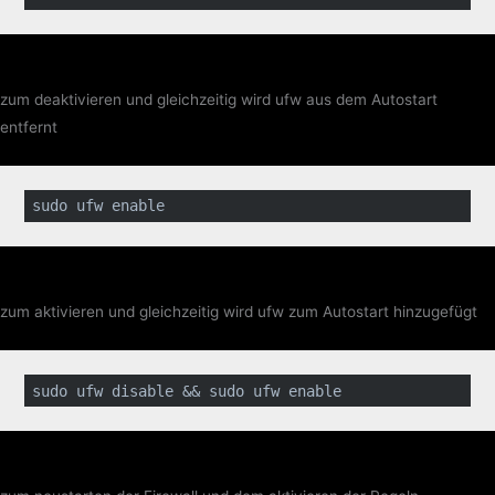
zum deaktivieren und gleichzeitig wird ufw aus dem Autostart
entfernt
sudo ufw 
enable
zum aktivieren und gleichzeitig wird ufw zum Autostart hinzugefügt
sudo ufw 
disable
 && sudo ufw 
enable