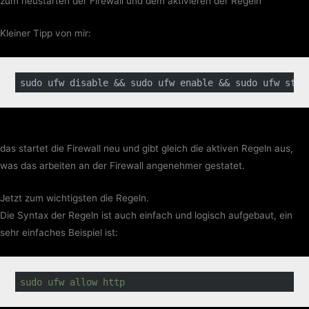
zum neustarten der Firewall und dem aktivieren der Regeln
Kleiner Tipp von mir:
sudo ufw 
disable
 && sudo ufw 
enable
 && sudo ufw stat
das startet die Firewall neu und gibt gleich die aktiven Regeln aus,
was das arbeiten an der Firewall angenehmer gestatet.
Jetzt zum wichtigsten die Regeln.
Die Syntax der Regeln ist auch einfach und logisch aufgebaut, ein
sehr einfaches Beispiel ist:
sudo ufw allow http