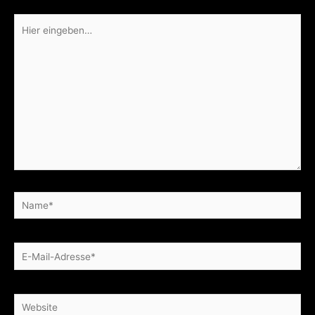
Hier
eingeben…
Name*
E-
Mail-
Adresse*
Website