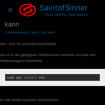
Zum
Hauptmenü
SaintofSinner
Inhalt
springen
UFW – die Firewall die jeder
Linux, Gaming, Open Source
kann
3 Kommentare
/
Linux
/ Von
saint
ufw – kurz für uncomplicated firewall
ufw ist in den gängigsten Distributionen enthalten und über den
Paketmanegern installierbar:
sudo apt 
install
 ufw
für alle Debian basierten Distributionen